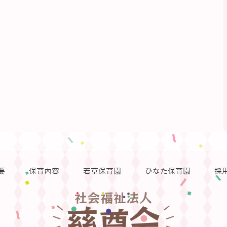
要
保育内容
若草保育園
ひなた保育園
採